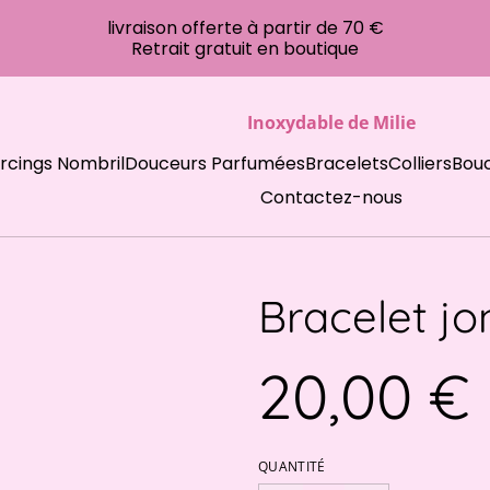
livraison offerte à partir de 70 €
Retrait gratuit en boutique
Inoxydable de Milie
ercings Nombril
Douceurs Parfumées
Bracelets
Colliers
Bouc
Contactez-nous
Bracelet jo
20,00 €
QUANTITÉ