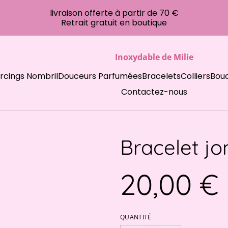
livraison offerte à partir de 70 €
Retrait gratuit en boutique
Inoxydable de Milie
ercings Nombril
Douceurs Parfumées
Bracelets
Colliers
Bouc
Contactez-nous
Bracelet jo
20,00 €
QUANTITÉ