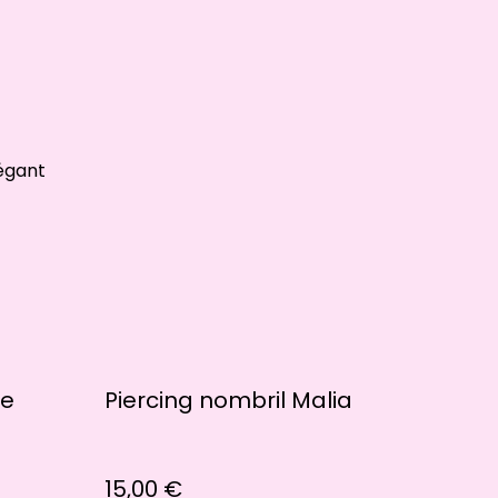
légant
ue
Piercing nombril Malia
15,00 €