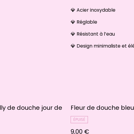
💎 Acier inoxydable
💎 Réglable
💎 Résistant à l’eau
💎 Design minimaliste et é
lly de douche jour de
Fleur de douche ble
ÉPUISÉ
9,00 €