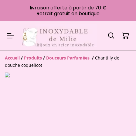
livraison offerte à partir de 70 €
Retrait gratuit en boutique
Accueil
/
Produits
/
Douceurs Parfumées
/
Chantilly de
douche coquelicot