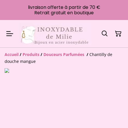
livraison offerte à partir de 70 €
Retrait gratuit en boutique
Accueil
/
Produits
/
Douceurs Parfumées
/
Chantilly de
douche mangue