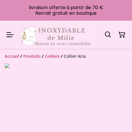
livraison offerte à partir de 70 €
Retrait gratuit en boutique
Accueil
/
Produits
/
Colliers
/
Collier Aria