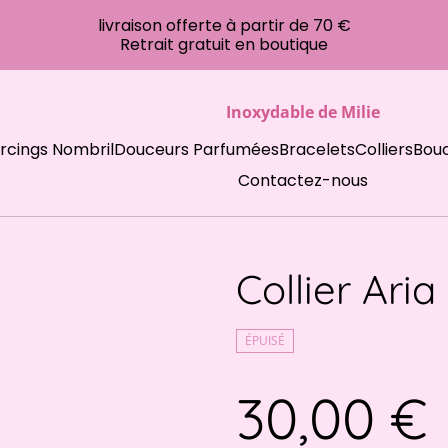
livraison offerte à partir de 70 €
Retrait gratuit en boutique
Inoxydable de Milie
ercings Nombril
Douceurs Parfumées
Bracelets
Colliers
Bouc
Contactez-nous
Collier Aria
ÉPUISÉ
30,00 €