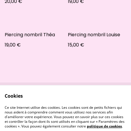
20,00 €
19,00 €
Piercing nombril Théa
Piercing nombril Louise
19,00 €
15,00 €
Cookies
Contactez-nous
Conditions
Politique de
Politique de cookies
Ce site Internet utilise des cookies. Les cookies sont de petits fichiers qui
confidentialité
nous aident à comprendre comment vous utilisez nos services afin
d'améliorer votre expérience. Vous pouvez en savoir plus sur ces cookies
et contrôler la façon dont ils sont utilisés en cliquant sur « Paramètres des
cookies ». Vous pouvez également consulter notre
politique de cookies
.