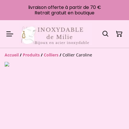
livraison offerte à partir de 70 €
Retrait gratuit en boutique
Accueil
/
Produits
/
Colliers
/
Collier Caroline