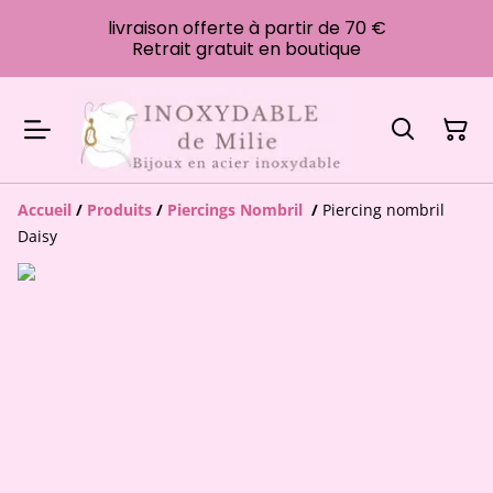
livraison offerte à partir de 70 €
Retrait gratuit en boutique
Accueil
/
Produits
/
Piercings Nombril
/
Piercing nombril
Daisy