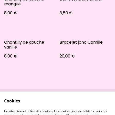
mangue
8,00 €
8,50 €
Chantilly de douche
Bracelet jonc Camille
vanille
8,00 €
20,00 €
Cookies
Contactez-nous
Conditions
Politique de
Politique de cookies
Ce site Internet utilise des cookies. Les cookies sont de petits fichiers qui
confidentialité