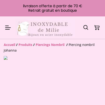
livraison offerte à partir de 70 €
Retrait gratuit en boutique
Accueil
/
Produits
/
Piercings Nombril
/
Piercing nombril
Johanna