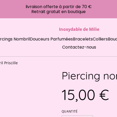
livraison offerte à partir de 70 €
Retrait gratuit en boutique
Inoxydable de Milie
ercings Nombril
Douceurs Parfumées
Bracelets
Colliers
Bouc
Contactez-nous
l Priscille
Piercing nom
15,00 €
QUANTITÉ