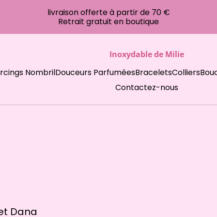
livraison offerte à partir de 70 €
Retrait gratuit en boutique
Inoxydable de Milie
ercings Nombril
Douceurs Parfumées
Bracelets
Colliers
Bouc
Contactez-nous
et Dana